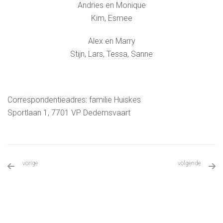
Andries en Monique
Kim, Esmee
Alex en Marry
Stijn, Lars, Tessa, Sanne
Correspondentieadres: familie Huiskes
Sportlaan 1, 7701 VP Dedemsvaart
vorige
volgende
Dinie Kampman
Dinie Potgieter-Bakhuis